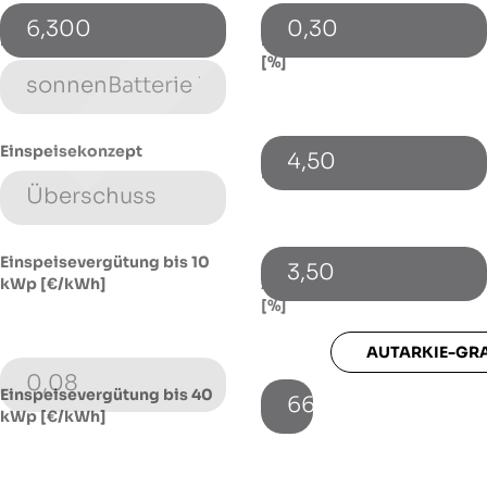
6,300
0,30
Energiespeicher (Typ)
Energiepreissteigerung p.a.
[%]
Einspeisekonzept
4,50
Fremdkapitalzinssatz [%]
Einspeisevergütung bis 10
3,50
kWp [€/kWh]
Autarkie-Grad mit Speicher
[%]
AUTARKIE-GR
0,08
Einspeisevergütung bis 40
66
kWp [€/kWh]