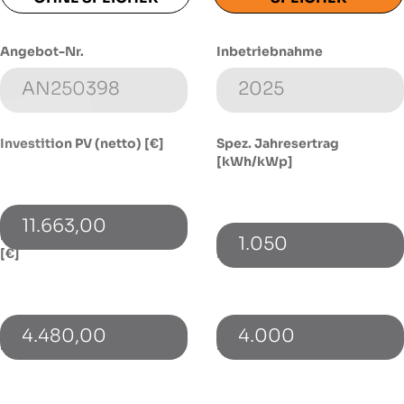
Angebot-Nr.
Inbetriebnahme
Investition PV (netto) [€]
Spez. Jahresertrag
[kWh/kWp]
11.663,00
Investition Speicher (netto)
1.050
[€]
Energieverbrauch [kWh]
4.480,00
4.000
PV-Leistung [kWp]
Bezugspreis [€/kWh]