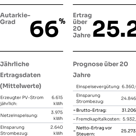
Autarkie-
Ertrag
66
25.
%
Grad
über
20
Jahre
Jährliche
Prognose über 20
Ertragsdaten
Jahre
(Mittelwerte)
Einspeisevergütung:
6.360,
Einsparung
Erzeugter PV-Strom
6.615
24.846
Strombezug:
jährlich:
kWh
=
Brutto-Ertrag:
31.206
3.975
Netzeinspeisung:
kWh
–
Fremdkapitalkosten:
5.932
Einsparung
2.640
Netto-Ertrag vor
=
25.273
Strombezug:
kWh
Steuern: