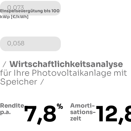
0,073
Einspeisevergütung bis 100
kWp [€/kWh]
0,058
Wirtschaftlichkeitsanalyse
für Ihre Photovoltaikanlage
mit
Speicher
7,8
12,
Rendite
%
Amorti­
p.a.
sations­
zeit