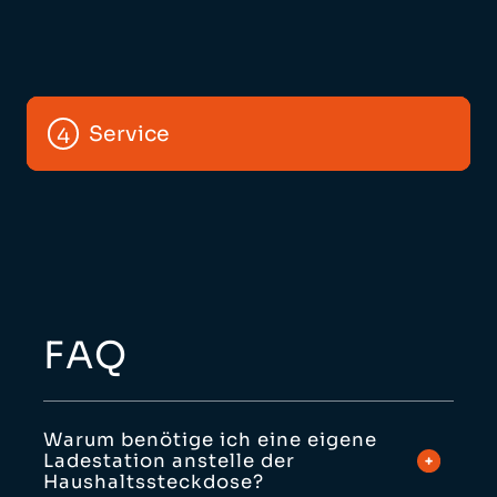
Beratung
Planung
Installation
Service
2
3
4
1
FAQ
Warum benötige ich eine eigene
Ladestation anstelle der
Haushaltssteckdose?