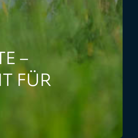
E –
T FÜR
N