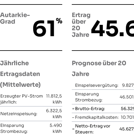
Autarkie-
Ertrag
61
45.
%
Grad
über
20
Jahre
Jährliche
Prognose über 20
Ertragsdaten
Jahre
(Mittelwerte)
Einspeisevergütung:
9.827
Einsparung
Erzeugter PV-Strom
11.812,5
46.501
Strombezug:
jährlich:
kWh
=
Brutto-Ertrag:
56.329
6.322,5
Netzeinspeisung:
kWh
–
Fremdkapitalkosten:
10.701
Einsparung
5.490
Netto-Ertrag vor
=
45.627
Strombezug:
kWh
Steuern: