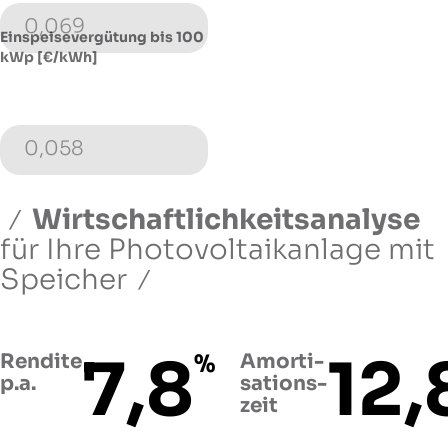
0,069
Einspeisevergütung bis 100
kWp [€/kWh]
0,058
Wirtschaftlichkeitsanalyse
für Ihre Photovoltaikanlage
mit
Speicher
7,8
12,
Rendite
%
Amorti­
p.a.
sations­
zeit