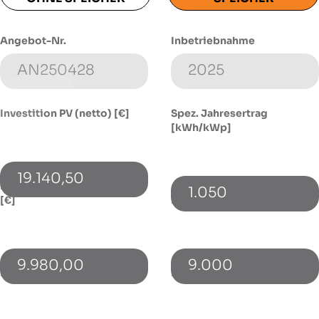
Angebot-Nr.
Inbetriebnahme
Investition PV (netto) [€]
Spez. Jahresertrag
[kWh/kWp]
19.140,50
Investition Speicher (netto)
1.050
[€]
Energieverbrauch [kWh]
9.980,00
9.000
PV-Leistung [kWp]
Bezugspreis [€/kWh]