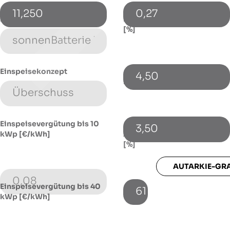
11,250
0,27
Energiespeicher (Typ)
Energiepreissteigerung p.a.
[%]
Einspeisekonzept
4,50
Fremdkapitalzinssatz [%]
Einspeisevergütung bis 10
3,50
kWp [€/kWh]
Autarkie-Grad mit Speicher
[%]
AUTARKIE-GR
0,08
Einspeisevergütung bis 40
61
kWp [€/kWh]