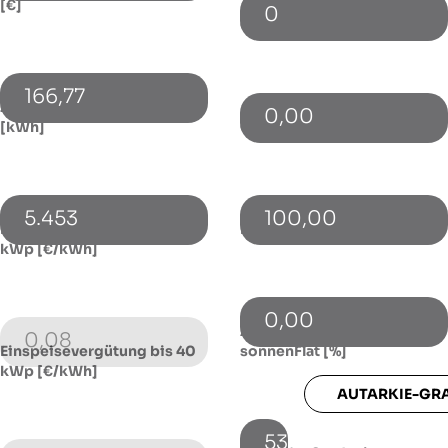
[€]
0
Cashback p.a. [€]
166,77
Zusätzlicher Netzbezug
0,00
[kWh]
Gewinnbeteiligung p.a. [€]
5.453
100,00
Einspeisevergütung bis 10
Förderung / Zuschuss [€]
kWp [€/kWh]
0,00
Autarkie-Grad ohne
0,08
Einspeisevergütung bis 40
sonnenFlat [%]
kWp [€/kWh]
AUTARKIE-GR
53,6