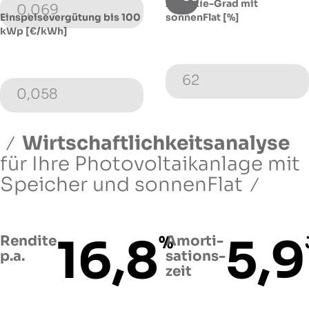
Autarkie-Grad mit
0,069
Einspeisevergütung bis 100
sonnenFlat [%]
kWp [€/kWh]
62
0,058
Wirtschaftlichkeitsanalyse
für Ihre Photovoltaikanlage
mit
Speicher und sonnenFlat
16,8
5,9
Rendite
%
Amorti­
p.a.
sations­
zeit