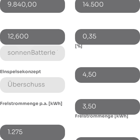
9.840,00
14.500
PV-Leistung [kWp]
Bezugspreis [€/kWh]
12,600
0,35
Energiespeicher (Typ)
Energiepreissteigerung p.a.
[%]
Einspeisekonzept
4,50
Fremdkapitalzinssatz [%]
Freistrommenge p.a. [kWh]
3,50
Ungenutzte
Freistrommenge [kWh]
1.275
Monatlicher Flat-Abschlag