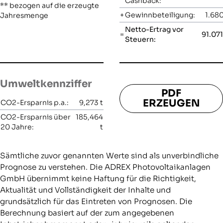
Cashback:
** bezogen auf die erzeugte
+
Gewinnbeteiligung:
1.680
Jahresmenge
Netto-Ertrag vor
=
91.07
Steuern:
Umweltkennziffer
PDF
ERZEUGEN
CO2-Ersparnis p.a.:
9,273
t
CO2-Ersparnis über
185,464
20 Jahre:
t
Sämtliche zuvor genannten Werte sind als unverbindliche
Prognose zu verstehen. Die ADREX Photovoltaikanlagen
GmbH übernimmt keine Haftung für die Richtigkeit,
Aktualität und Vollständigkeit der Inhalte und
grundsätzlich für das Eintreten von Prognosen. Die
Berechnung basiert auf der zum angegebenen