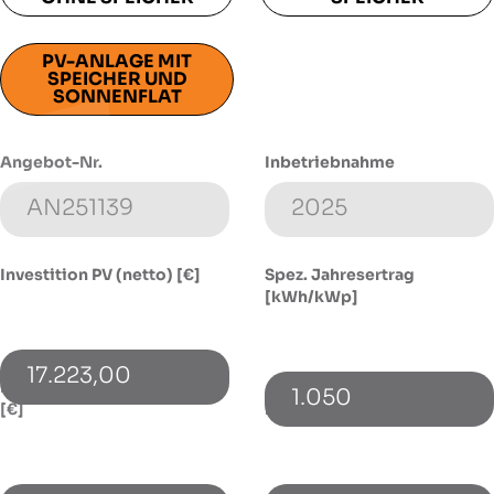
PV-ANLAGE MIT
SPEICHER UND
SONNENFLAT
Angebot-Nr.
Inbetriebnahme
Investition PV (netto) [€]
Spez. Jahresertrag
[kWh/kWp]
17.223,00
Investition Speicher (netto)
1.050
[€]
Energieverbrauch [kWh]