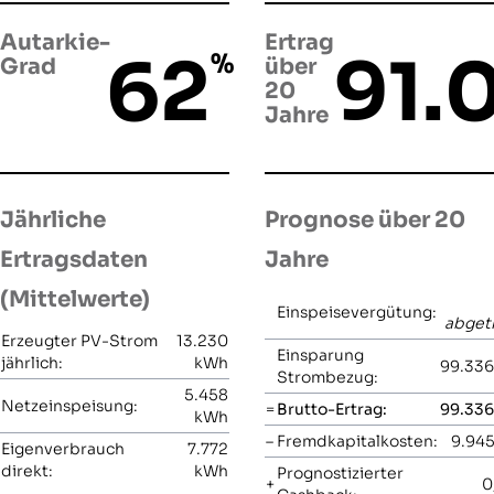
Autarkie-
Ertrag
62
91.
%
Grad
über
20
Jahre
Jährliche
Prognose über 20
Ertragsdaten
Jahre
(Mittelwerte)
Einspeisevergütung:
abget
Erzeugter PV-Strom
13.230
Einsparung
jährlich:
kWh
99.336
Strombezug:
5.458
Netzeinspeisung:
=
Brutto-Ertrag:
99.336
kWh
–
Fremdkapitalkosten:
9.945
Eigenverbrauch
7.772
direkt:
kWh
Prognostizierter
+
0