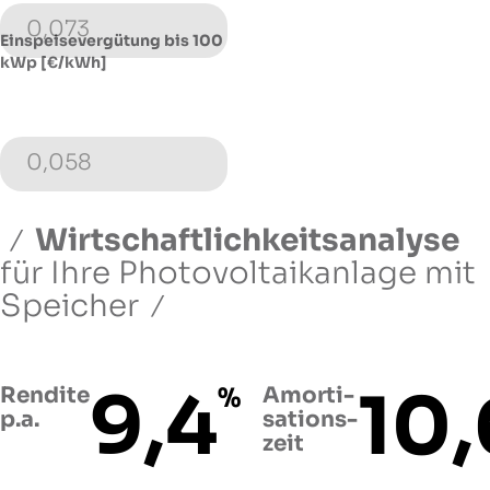
0,073
Einspeisevergütung bis 100
kWp [€/kWh]
0,058
Wirtschaftlichkeitsanalyse
für Ihre Photovoltaikanlage
mit
Speicher
9,4
10,
Rendite
%
Amorti­
p.a.
sations­
zeit