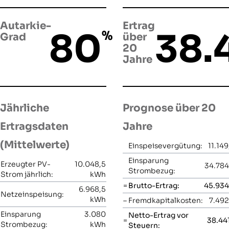
Autarkie-
Ertrag
80
38.
%
Grad
über
20
Jahre
Jährliche
Prognose über 20
Ertragsdaten
Jahre
(Mittelwerte)
Einspeisevergütung:
11.14
Einsparung
Erzeugter PV-
10.048,5
34.784
Strombezug:
Strom jährlich:
kWh
=
Brutto-Ertrag:
45.934
6.968,5
Netzeinspeisung:
kWh
–
Fremdkapitalkosten:
7.492
Einsparung
3.080
Netto-Ertrag vor
=
38.441
Strombezug:
kWh
Steuern: