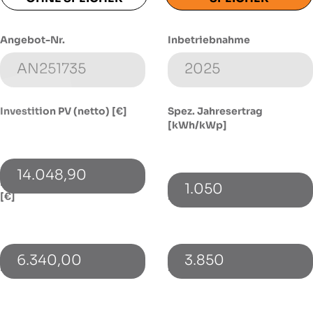
Angebot-Nr.
Inbetriebnahme
Investition PV (netto) [€]
Spez. Jahresertrag
[kWh/kWp]
14.048,90
Investition Speicher (netto)
1.050
[€]
Energieverbrauch [kWh]
6.340,00
3.850
PV-Leistung [kWp]
Bezugspreis [€/kWh]