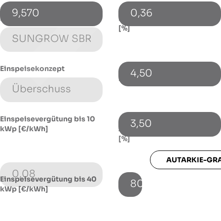
9,570
0,36
Energiespeicher (Typ)
Energiepreissteigerung p.a.
[%]
Einspeisekonzept
4,50
Fremdkapitalzinssatz [%]
Einspeisevergütung bis 10
3,50
kWp [€/kWh]
Autarkie-Grad mit Speicher
[%]
AUTARKIE-GR
0,08
Einspeisevergütung bis 40
80
kWp [€/kWh]